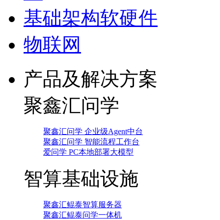
基础架构软硬件
物联网
产品及解决方案
聚鑫汇问学
聚鑫汇问学 企业级Agent中台
聚鑫汇问学 智能流程工作台
爱问学 PC本地部署大模型
智算基础设施
聚鑫汇鲲泰智算服务器
聚鑫汇鲲泰问学一体机