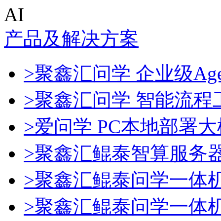
AI
产品及解决方案
>聚鑫汇问学 企业级Age
>聚鑫汇问学 智能流程
>爱问学 PC本地部署
>聚鑫汇鲲泰智算服务
>聚鑫汇鲲泰问学一体
>聚鑫汇鲲泰问学一体机De