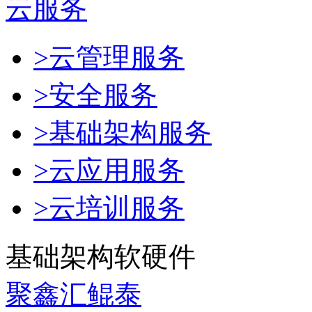
云服务
>云管理服务
>安全服务
>基础架构服务
>云应用服务
>云培训服务
基础架构软硬件
聚鑫汇鲲泰