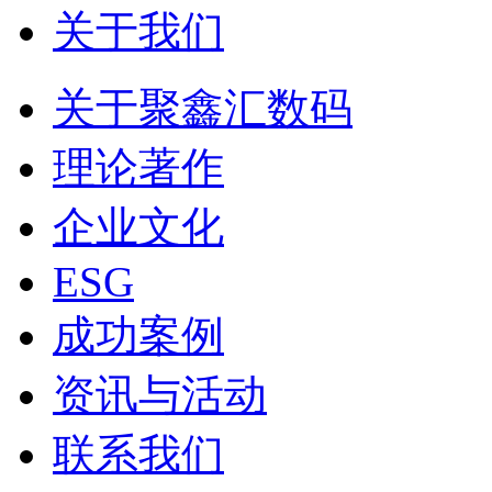
关于我们
关于聚鑫汇数码
理论著作
企业文化
ESG
成功案例
资讯与活动
联系我们