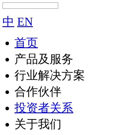
中
EN
首页
产品及服务
行业解决方案
合作伙伴
投资者关系
关于我们