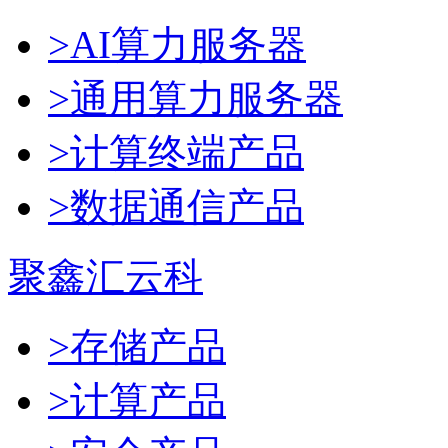
>AI算力服务器
>通用算力服务器
>计算终端产品
>数据通信产品
聚鑫汇云科
>存储产品
>计算产品