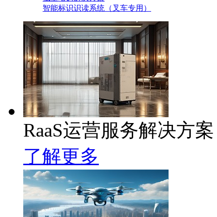
智能标识识读系统（叉车专用）
RaaS运营服务解决方案
了解更多